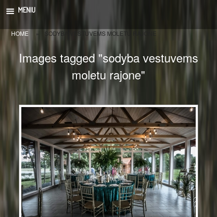
Skip
MENIU
to
content
HOME
»
SODYBA VESTUVEMS MOLETU RAJONE
Images tagged "sodyba vestuvems
moletu rajone"