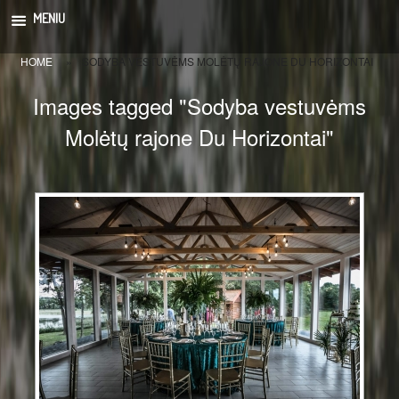
Skip
MENIU
to
content
HOME
»
SODYBA VESTUVĖMS MOLĖTŲ RAJONE DU HORIZONTAI
Images tagged "Sodyba vestuvėms
Molėtų rajone Du Horizontai"